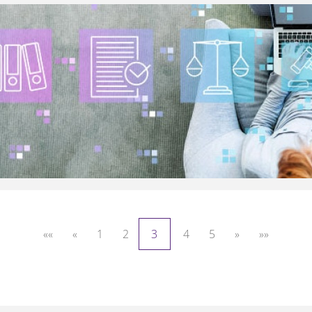
««
«
1
2
3
4
5
»
»»