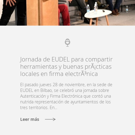
Jornada de EUDEL para compartir
herramientas y buenas prÃ¡cticas
locales en firma electrÃ³nica
El pasado jueves 28 de noviembre, en la sede de
EUDEL en Bilbao, se celebró una jornada sobre
Autenticación y Firma Electrónica que contó una
nutrida representación de ayuntamientos de los
tres territorios. En...
Leer más