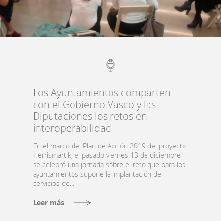
Banco
de
experiencias
locales
Los Ayuntamientos comparten
Documentos
con el Gobierno Vasco y las
Diputaciones los retos en
interoperabilidad
Administración
En el marco del Plan de Acción 2019 del proyecto
inteligente
Herrismartik
, el pasado viernes 13 de diciembre
se celebró una jornada sobre el reto que para los
ayuntamientos supone la implantación de
Gobernanza
servicios de...
Leer más
Smart