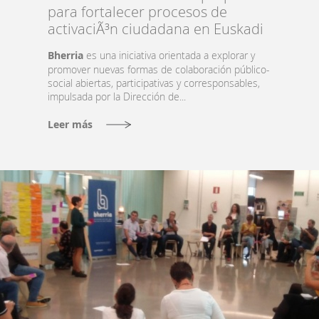
para fortalecer procesos de
activaciÃ³n ciudadana en Euskadi
Bherria
es una iniciativa orientada a explorar y
promover nuevas formas de colaboración público-
social abiertas, participativas y corresponsables,
impulsada por la Dirección de...
Leer más
Qué
es