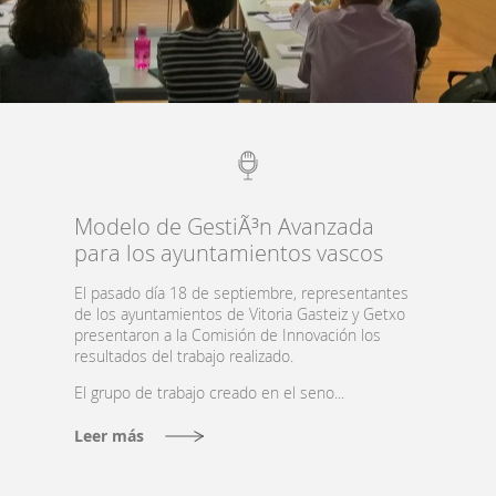
inteligente
Gobernanza
Smart
cities
Modelo de GestiÃ³n Avanzada
para los ayuntamientos vascos
Actualidad
El pasado día 18 de septiembre, representantes
de los ayuntamientos de Vitoria Gasteiz y Getxo
presentaron a la Comisión de Innovación los
EU
resultados del trabajo realizado.
El grupo de trabajo creado en el seno...
Leer más