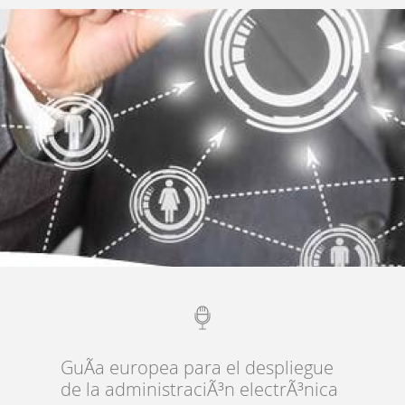
GuÃ­a europea para el despliegue
de la administraciÃ³n electrÃ³nica