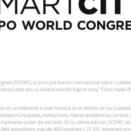
gress (SCEWC), el principal evento internacional sobre ciudade
elebrará este año su novena edición bajo el lema "Cities made of
do en un referente a nivel mundial en el ámbito de las ciudades
tantes municipales, instituciones, líderes académicos, centros 
mportante poder de decisión. En su última edición, SCEWC re
 844 expositores, más de 400 ponentes y 21.331 asistentes pr