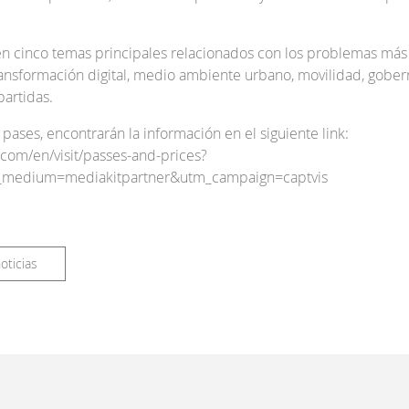
 cinco temas principales relacionados con los problemas más 
ansformación digital, medio ambiente urbano, movilidad, gobern
partidas.
 pases, encontrarán la información en el siguiente link:
com/en/visit/passes-and-prices?
_medium=mediakitpartner&utm_campaign=captvis
oticias