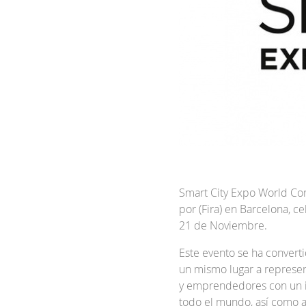
Smart City Expo World Con
por (Fira) en Barcelona, c
21 de Noviembre.
Este evento se ha converti
un mismo lugar a represen
y emprendedores con un i
todo el mundo, así como a