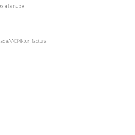
es a la nube
ada////Ef4ktur, factura