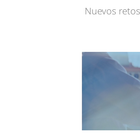
Gobernanza
Nuevos retos 
Smart
cities
Actualidad
EU