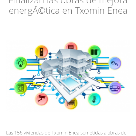
Finalizan las obras de mejora
energÃ©tica en Txomin Enea
Smart
cities
Actualidad
EU
Las 156 viviendas de Txomin Enea sometidas a obras de