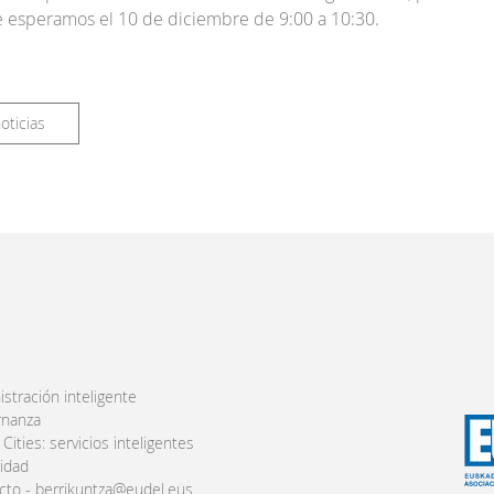
e esperamos el 10 de diciembre de 9:00 a 10:30.
oticias
stración inteligente
nanza
Cities: servicios inteligentes
lidad
cto - berrikuntza@eudel.eus