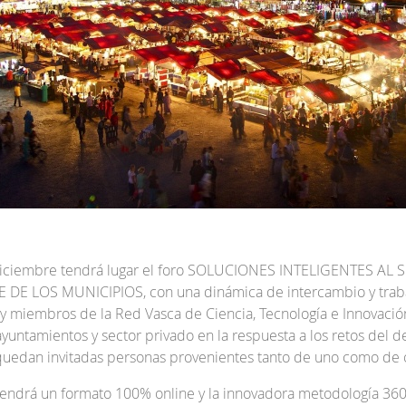
diciembre tendrá lugar el foro SOLUCIONES INTELIGENTES AL 
 LOS MUNICIPIOS, con una dinámica de intercambio y trabajo
 miembros de la Red Vasca de Ciencia, Tecnología e Innovación 
e ayuntamientos y sector privado en la respuesta a los retos del 
, quedan invitadas personas provenientes tanto de uno como de 
tendrá un formato 100% online y la innovadora metodología 360