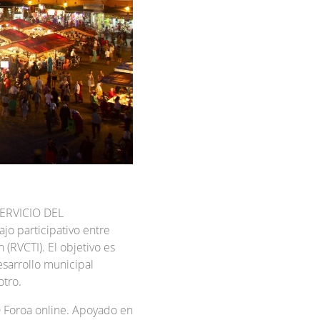
SERVICIO DEL
 participativo entre
(RVCTI). El objetivo es
desarrollo municipal
otro.
 Foroa online. Apoyado en