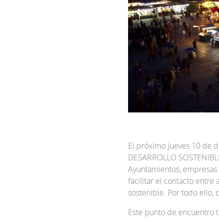
El próximo jueves 10 de 
DESARROLLO SOSTENIBLE DE
Ayuntamientos, empresas y
facilitar el contacto entr
sostenible. Por todo ello
Este punto de encuentro 