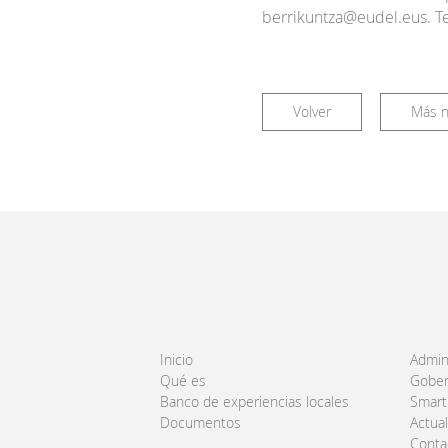
berrikuntza@eudel.eus. T
Volver
Más n
Inicio
Admini
Qué es
Gober
Banco de experiencias locales
Smart 
Documentos
Actua
Conta