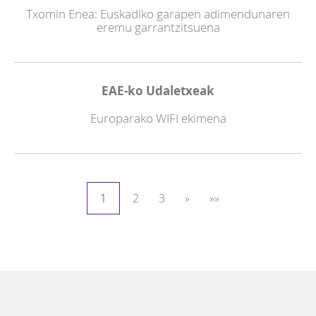
Txomin Enea: Euskadiko garapen adimendunaren
eremu garrantzitsuena
EAE-ko Udaletxeak
Europarako WIFI ekimena
1
2
3
»
»»