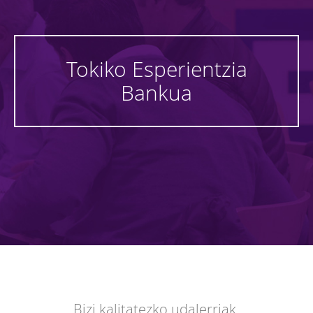
Tokiko Esperientzia
Zer
Bankua
da
Tokiko
Esperientzia
Bankua
Dokumentuak
Administrazio
Adimenduna
Bizi kalitatezko udalerriak.