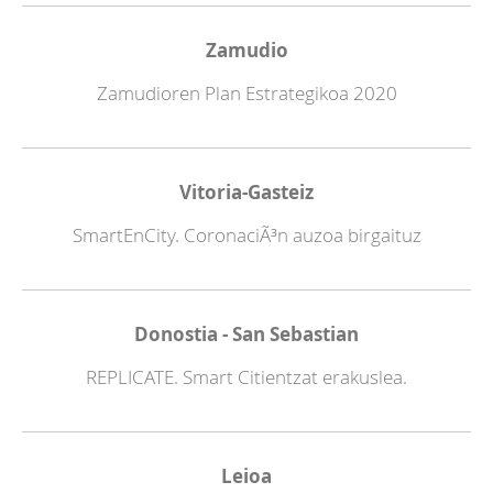
Zamudio
Zamudioren Plan Estrategikoa 2020
Vitoria-Gasteiz
SmartEnCity. CoronaciÃ³n auzoa birgaituz
Donostia - San Sebastian
REPLICATE. Smart Citientzat erakuslea.
Leioa