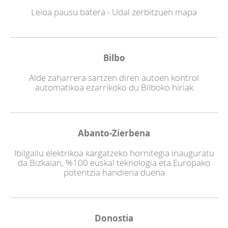
Leioa pausu batera - Udal zerbitzuen mapa
Bilbo
Alde zaharrera sartzen diren autoen kontrol
automatikoa ezarrikoko du Bilboko hiriak
Abanto-Zierbena
Ibilgailu elektrikoa kargatzeko hornitegia inauguratu
da Bizkaian, %100 euskal teknologia eta Europako
potentzia handiena duena
Donostia