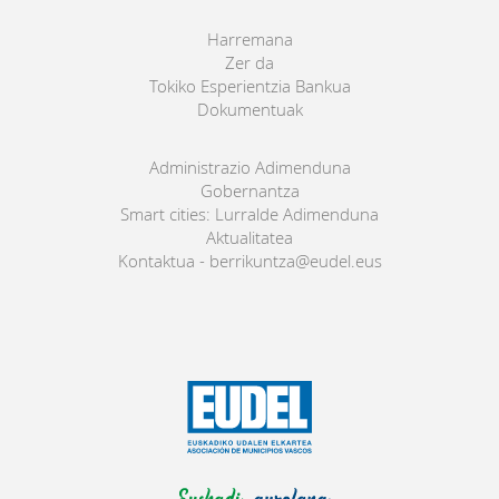
Harremana
Zer da
Tokiko Esperientzia Bankua
Dokumentuak
Administrazio Adimenduna
Gobernantza
Smart cities: Lurralde Adimenduna
Aktualitatea
Kontaktua - berrikuntza@eudel.eus