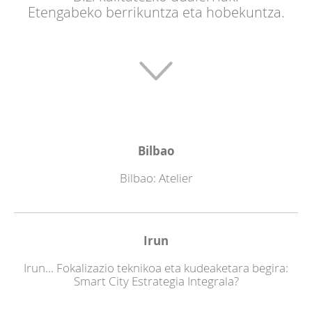
Etengabeko berrikuntza eta hobekuntza.
Gobernantza
Smart
cities
Aktualitatea
Bilbao
Bilbao: Atelier
ES
Irun
Irun... Fokalizazio teknikoa eta kudeaketara begira:
Smart City Estrategia Integrala?